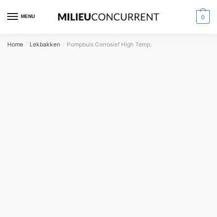
MENU
0
Home
Lekbakken
Pompbuis Corrosief High Temp.
/
/