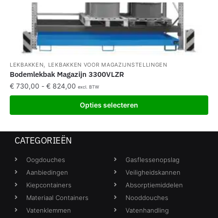
,
LEKBAKKEN
LEKBAKKEN VOOR MAGAZIJNSTELLINGEN
Bodemlekbak Magazijn 3300VLZR
€
730,00
-
€
824,00
excl. BTW
Opties selecteren
CATEGORIEËN
Oogdouches
Gasflessenopslag
Aanbiedingen
Veiligheidskannen
Kiepcontainers
Absorptiemiddelen
Materiaal Containers
Nooddouches
Vatenklemmen
Vatenhandling