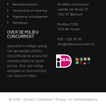
Bestelprocedure
De Milieu Concurrent
Laantje van Bruijn 57
Verzending en levering
1262 AT Blaricum
Algemene voorwaarden
Richtlijnen
Postbus 1239
1270 BE Huizen
OVER DE MILIEU
CONCURRENT
035 - 533 78 30
info@milieuconcurrent.nl
Specialist in veilige opslag
van gevaarlijke stoffen.
Gecertificeerde producten,
scherpe prijzen en gratis
advies. Voor een veilige
werkplek en bescherming
van mens en milieu.
© 2026 -
Contact
|
Disclaimer
|
Privacy- en cookieverklaring