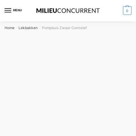
MENU
0
Home
Lekbakken
Pompbuis Zwaar Corrosief
/
/