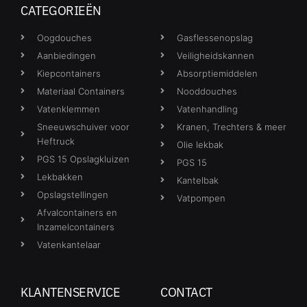
CATEGORIEËN
Oogdouches
Gasflessenopslag
Aanbiedingen
Veiligheidskannen
Kiepcontainers
Absorptiemiddelen
Materiaal Containers
Nooddouches
Vatenklemmen
Vatenhandling
Sneeuwschuiver voor
Kranen, Trechters & meer
Heftruck
Olie lekbak
PGS 15 Opslagkluizen
PGS 15
Lekbakken
Kantelbak
Opslagstellingen
Vatpompen
Afvalcontainers en
Inzamelcontainers
Vatenkantelaar
KLANTENSERVICE
CONTACT