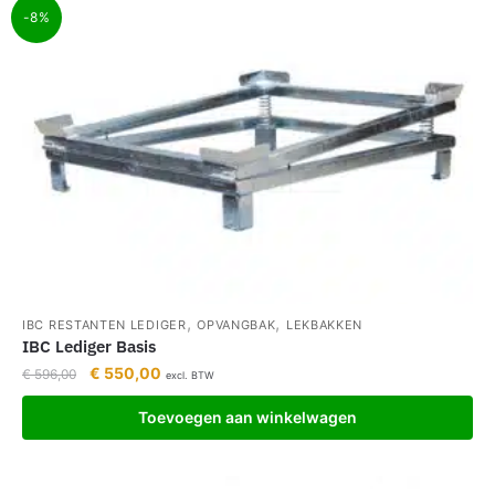
-8%
,
,
IBC RESTANTEN LEDIGER
OPVANGBAK
LEKBAKKEN
IBC Lediger Basis
€
550,00
€
596,00
excl. BTW
Toevoegen aan winkelwagen