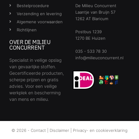
Bestelprocedure
De Milieu Concurrent
Laantje van Bruijn 57
Verzending en levering
1262 AT Blaricum
Algemene voorwaarden
Richtlijnen
Postbus 1239
1270 BE Huizen
OVER DE MILIEU
CONCURRENT
035 - 533 78 30
info@milieuconcurrent.nl
Specialist in veilige opslag
van gevaarlijke stoffen.
Gecertificeerde producten,
scherpe prijzen en gratis
advies. Voor een veilige
werkplek en bescherming
van mens en milieu.
© 2026 -
Contact
|
Disclaimer
|
Privacy- en cookieverklaring