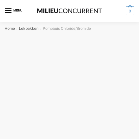
MENU
0
Home
Lekbakken
Pompbuis Chloride/Bromide
/
/