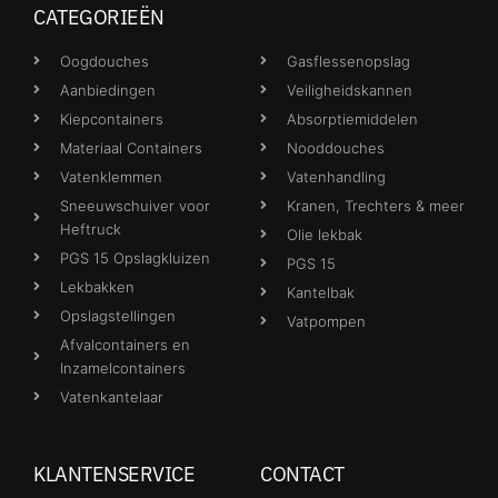
CATEGORIEËN
Oogdouches
Gasflessenopslag
Aanbiedingen
Veiligheidskannen
Kiepcontainers
Absorptiemiddelen
Materiaal Containers
Nooddouches
Vatenklemmen
Vatenhandling
Sneeuwschuiver voor
Kranen, Trechters & meer
Heftruck
Olie lekbak
PGS 15 Opslagkluizen
PGS 15
Lekbakken
Kantelbak
Opslagstellingen
Vatpompen
Afvalcontainers en
Inzamelcontainers
Vatenkantelaar
KLANTENSERVICE
CONTACT