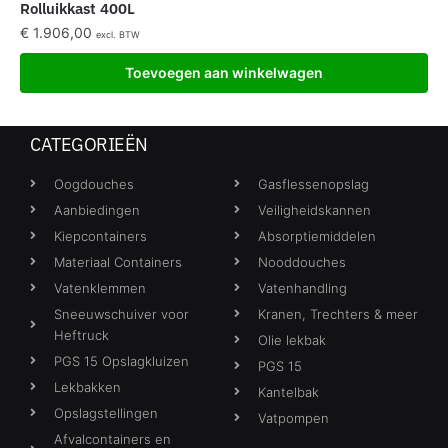
Rolluikkast 400L
€
1.906,00
excl. BTW
Toevoegen aan winkelwagen
CATEGORIEËN
Oogdouches
Gasflessenopslag
Aanbiedingen
Veiligheidskannen
Kiepcontainers
Absorptiemiddelen
Materiaal Containers
Nooddouches
Vatenklemmen
Vatenhandling
Sneeuwschuiver voor
Kranen, Trechters & meer
Heftruck
Olie lekbak
PGS 15 Opslagkluizen
PGS 15
Lekbakken
Kantelbak
Opslagstellingen
Vatpompen
Afvalcontainers en