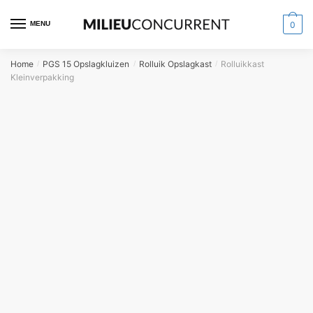
MENU
0
Home
PGS 15 Opslagkluizen
Rolluik Opslagkast
Rolluikkast
/
/
/
Kleinverpakking