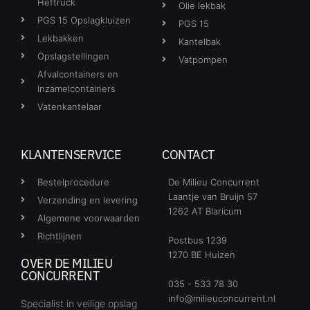
Heftruck
Olie lekbak
PGS 15 Opslagkluizen
PGS 15
Lekbakken
Kantelbak
Opslagstellingen
Vatpompen
Afvalcontainers en
Inzamelcontainers
Vatenkantelaar
KLANTENSERVICE
CONTACT
Bestelprocedure
De Milieu Concurrent
Laantje van Bruijn 57
Verzending en levering
1262 AT Blaricum
Algemene voorwaarden
Richtlijnen
Postbus 1239
1270 BE Huizen
OVER DE MILIEU
CONCURRENT
035 - 533 78 30
info@milieuconcurrent.nl
Specialist in veilige opslag