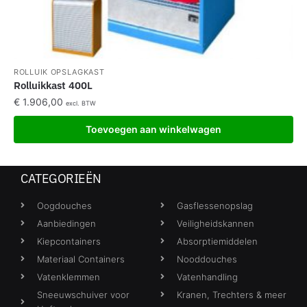
ROLLUIK OPSLAGKAST
Rolluikkast 400L
€
1.906,00
excl. BTW
Toevoegen aan winkelwagen
CATEGORIEËN
Oogdouches
Gasflessenopslag
Aanbiedingen
Veiligheidskannen
Kiepcontainers
Absorptiemiddelen
Materiaal Containers
Nooddouches
Vatenklemmen
Vatenhandling
Sneeuwschuiver voor
Kranen, Trechters & meer