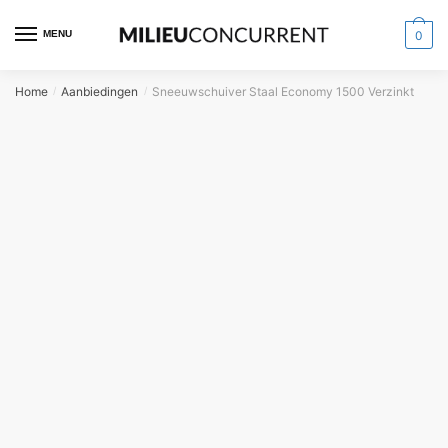
MENU
0
Home
Aanbiedingen
Sneeuwschuiver Staal Economy 1500 Verzinkt
/
/