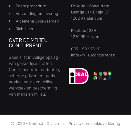
Bestelprocedure
De Milieu Concurrent
Laantje van Bruijn 57
Verzending en levering
1262 AT Blaricum
Algemene voorwaarden
Richtlijnen
Postbus 1239
1270 BE Huizen
OVER DE MILIEU
CONCURRENT
035 - 533 78 30
info@milieuconcurrent.nl
Specialist in veilige opslag
van gevaarlijke stoffen.
Gecertificeerde producten,
scherpe prijzen en gratis
advies. Voor een veilige
werkplek en bescherming
van mens en milieu.
© 2026 -
Contact
|
Disclaimer
|
Privacy- en cookieverklaring