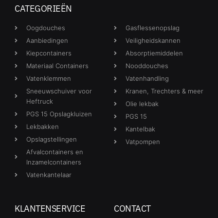
CATEGORIEËN
Oogdouches
Gasflessenopslag
Aanbiedingen
Veiligheidskannen
Kiepcontainers
Absorptiemiddelen
Materiaal Containers
Nooddouches
Vatenklemmen
Vatenhandling
Sneeuwschuiver voor
Kranen, Trechters & meer
Heftruck
Olie lekbak
PGS 15 Opslagkluizen
PGS 15
Lekbakken
Kantelbak
Opslagstellingen
Vatpompen
Afvalcontainers en
Inzamelcontainers
Vatenkantelaar
KLANTENSERVICE
CONTACT