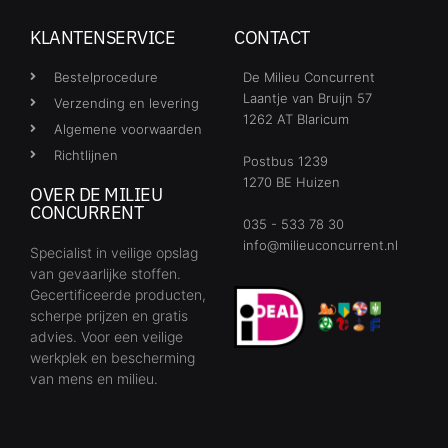
KLANTENSERVICE
CONTACT
Bestelprocedure
De Milieu Concurrent
Laantje van Bruijn 57
Verzending en levering
1262 AT Blaricum
Algemene voorwaarden
Richtlijnen
Postbus 1239
1270 BE Huizen
OVER DE MILIEU
CONCURRENT
035 - 533 78 30
info@milieuconcurrent.nl
Specialist in veilige opslag
van gevaarlijke stoffen.
Gecertificeerde producten,
scherpe prijzen en gratis
advies. Voor een veilige
werkplek en bescherming
van mens en milieu.