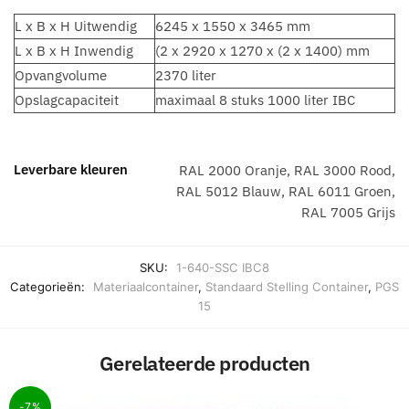
L x B x H Uitwendig
6245 x 1550 x 3465 mm
L x B x H Inwendig
(2 x 2920 x 1270 x (2 x 1400) mm
Opvangvolume
2370 liter
Opslagcapaciteit
maximaal 8 stuks 1000 liter IBC
Leverbare kleuren
RAL 2000 Oranje, RAL 3000 Rood,
RAL 5012 Blauw, RAL 6011 Groen,
RAL 7005 Grijs
SKU:
1-640-SSC IBC8
Categorieën:
Materiaalcontainer
,
Standaard Stelling Container
,
PGS
15
Gerelateerde producten
-7%