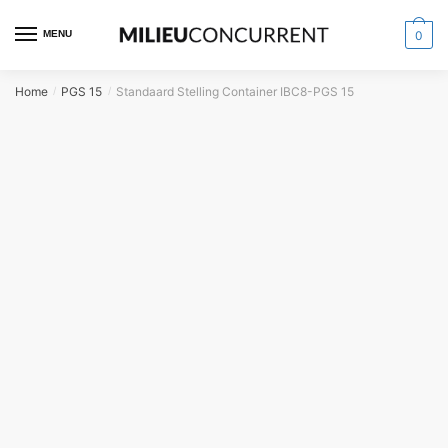
MENU
0
Home
PGS 15
Standaard Stelling Container IBC8-PGS 15
/
/