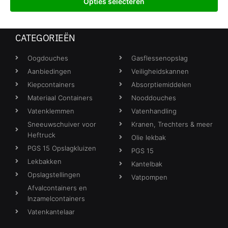
Opties selecteren
CATEGORIEËN
Oogdouches
Gasflessenopslag
Aanbiedingen
Veiligheidskannen
Kiepcontainers
Absorptiemiddelen
Materiaal Containers
Nooddouches
Vatenklemmen
Vatenhandling
Sneeuwschuiver voor
Kranen, Trechters & meer
Heftruck
Olie lekbak
PGS 15 Opslagkluizen
PGS 15
Lekbakken
Kantelbak
Opslagstellingen
Vatpompen
Afvalcontainers en
Inzamelcontainers
Vatenkantelaar