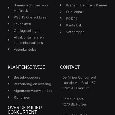
Sneeuwschuiver voor
Kranen, Trechters & meer
Heftruck
Olie lekbak
PGS 15 Opslagkluizen
PGS 15
Lekbakken
Kantelbak
Opslagstellingen
Vatpompen
Afvalcontainers en
Inzamelcontainers
Vatenkantelaar
KLANTENSERVICE
CONTACT
Bestelprocedure
De Milieu Concurrent
Laantje van Bruijn 57
Verzending en levering
1262 AT Blaricum
Algemene voorwaarden
Richtlijnen
Postbus 1239
1270 BE Huizen
OVER DE MILIEU
CONCURRENT
035 - 533 78 30