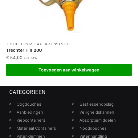
TRECHTERS METAAL & KUNSTSTOF
Trechter Tin 200
€
54,00
excl. BTW
Toevoegen aan winkelwagen
CATEGORIEËN
Oogdouches
Gasflessenopslag
Aanbiedingen
Veiligheidskannen
Kiepcontainers
Absorptiemiddelen
Materiaal Containers
Nooddouches
Vatenklemmen
Vatenhandling