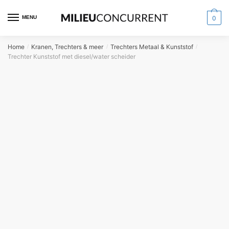
MENU
0
Home
Kranen, Trechters & meer
Trechters Metaal & Kunststof
/
/
/
Trechter Kunststof met diesel/water scheider