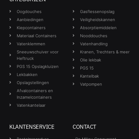
Oogdouches
Gasflessenopslag
Aanbiedingen
Veiligheidskannen
Kiepcontainers
Absorptiemiddelen
Materiaal Containers
Nooddouches
Vatenklemmen
Vatenhandling
Sneeuwschuiver voor
Kranen, Trechters & meer
Heftruck
Olie lekbak
PGS 15 Opslagkluizen
PGS 15
Lekbakken
Kantelbak
Opslagstellingen
Vatpompen
Afvalcontainers en
Inzamelcontainers
Vatenkantelaar
KLANTENSERVICE
CONTACT
Bestelprocedure
De Milieu Concurrent