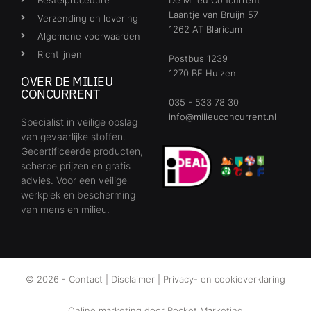
Laantje van Bruijn 57
Verzending en levering
1262 AT Blaricum
Algemene voorwaarden
Richtlijnen
Postbus 1239
1270 BE Huizen
OVER DE MILIEU
CONCURRENT
035 - 533 78 30
info@milieuconcurrent.nl
Specialist in veilige opslag
van gevaarlijke stoffen.
Gecertificeerde producten,
scherpe prijzen en gratis
advies. Voor een veilige
werkplek en bescherming
van mens en milieu.
© 2026 -
Contact
|
Disclaimer
|
Privacy- en cookieverklaring
Online marketing door
Rocket Marketing