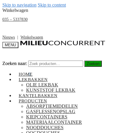
Skip to navigation
Skip to content
Winkelwagen
035 – 5337830
Nieuws
|
Winkelwagen
MENU
Zoeken naar:
Zoeken naar:
Zoeken
Zoeken
€
0,00
HOME
0
LEKBAKKEN
OLIE LEKBAK
KUNSTSTOF LEKBAK
KANTELBAKKEN
PRODUCTEN
ABSORPTIEMIDDELEN
GASFLESSENOPSLAG
KIEPCONTAINERS
MATERIAALCONTAINER
NOODDOUCHES
OOGDOUCHES