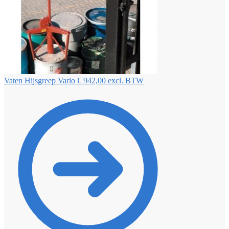
Vaten Hijsgreep Vario
€
942,00
excl. BTW