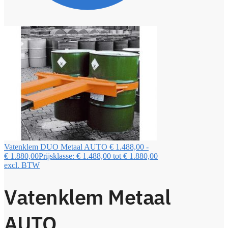
Vatenklem DUO Metaal AUTO
€
1.488,00
-
€
1.880,00
Prijsklasse: € 1.488,00 tot € 1.880,00
excl. BTW
Vatenklem Metaal
AUTO