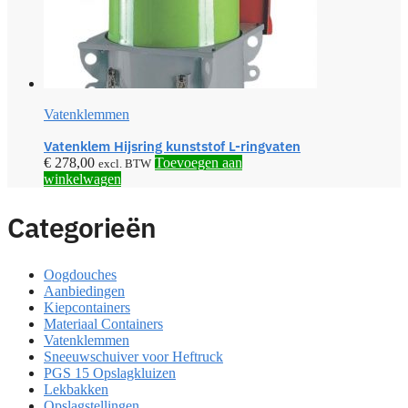
Vatenklemmen
Vatenklem Hijsring kunststof L-ringvaten
€
278,00
Toevoegen aan
excl. BTW
winkelwagen
Categorieën
Oogdouches
Aanbiedingen
Kiepcontainers
Materiaal Containers
Vatenklemmen
Sneeuwschuiver voor Heftruck
PGS 15 Opslagkluizen
Lekbakken
Opslagstellingen