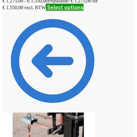
€
1.275,00
-
€
1.550,00
Prijsklasse: € 1.275,00 tot
Select options
€ 1.550,00
excl. BTW