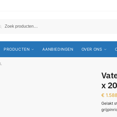
Zoeken
PRODUCTEN
AANBIEDINGEN
OVER ONS
0L
Vat
x 2
€
1.588
Gelakt s
grijpinri