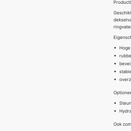
Producti
Geschikt
dekselva
ringvate
Eigensc
Hoge 
rubbe
bevei
stabi
overz
Optionee
Steun
Hydra
Ook comp