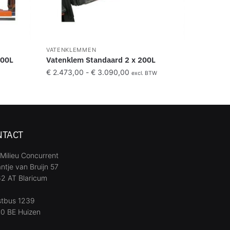
VATENKLEMMEN
200L
Vatenklem Standaard 2 x 200L
€
2.473,00
-
€
3.090,00
W
excl. BTW
NTACT
Milieu Concurrent
ntje van Bruijn 57
2 AT Blaricum
stbus 1239
0 BE Huizen