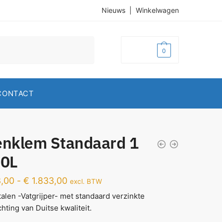
Nieuws
|
Winkelwagen
€
0,00
0
CONTACT
enklem Standaard 1
00L
,00
-
€
1.833,00
excl. BTW
talen -Vatgrijper- met standaard verzinkte
chting van Duitse kwaliteit.