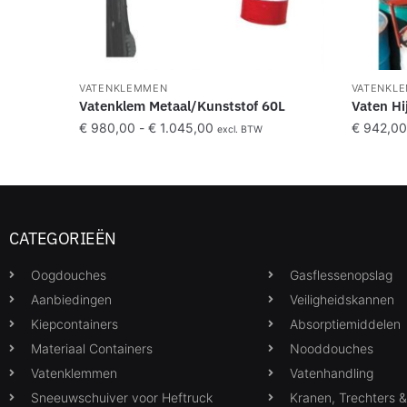
VATENKLEMMEN
VATENKL
Vatenklem Metaal/Kunststof 60L
Vaten Hi
€
980,00
-
€
1.045,00
€
942,00
excl. BTW
CATEGORIEËN
Oogdouches
Gasflessenopslag
Aanbiedingen
Veiligheidskannen
Kiepcontainers
Absorptiemiddelen
Materiaal Containers
Nooddouches
Vatenklemmen
Vatenhandling
Sneeuwschuiver voor Heftruck
Kranen, Trechters 