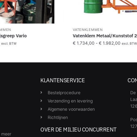
EMMEN
VATENKLEMMEN
jsgreep Vario
Vatenklem Metaal/Kunststof 
€
1.734,00
-
€
1.982,00
excl. BTW
excl. BT
KLANTENSERVICE
CO
Bestelprocedure
De 
Laa
Verzending en levering
126
Algemene voorwaarden
Richtlijnen
Po
127
OVER DE MILIEU CONCURRENT
& meer