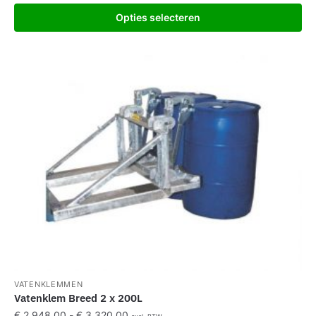
Opties selecteren
VATENKLEMMEN
Vatenklem Breed 2 x 200L
€
2.948,00
-
€
3.320,00