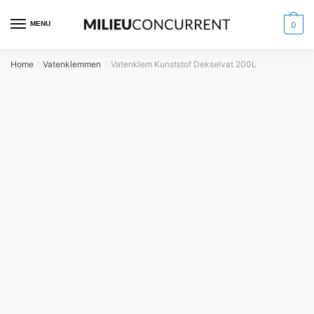
MENU
0
Home
Vatenklemmen
Vatenklem Kunststof Dekselvat 200L
/
/