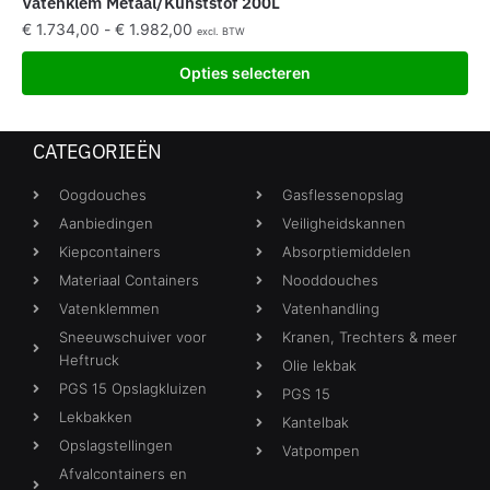
Vatenklem Metaal/Kunststof 200L
€
1.734,00
-
€
1.982,00
excl. BTW
Opties selecteren
CATEGORIEËN
Oogdouches
Gasflessenopslag
Aanbiedingen
Veiligheidskannen
Kiepcontainers
Absorptiemiddelen
Materiaal Containers
Nooddouches
Vatenklemmen
Vatenhandling
Sneeuwschuiver voor
Kranen, Trechters & meer
Heftruck
Olie lekbak
PGS 15 Opslagkluizen
PGS 15
Lekbakken
Kantelbak
Opslagstellingen
Vatpompen
Afvalcontainers en