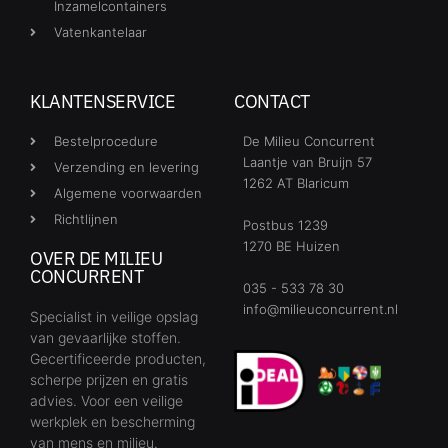
Inzamelcontainers
Vatenkantelaar
KLANTENSERVICE
CONTACT
Bestelprocedure
De Milieu Concurrent
Laantje van Bruijn 57
Verzending en levering
1262 AT Blaricum
Algemene voorwaarden
Richtlijnen
Postbus 1239
1270 BE Huizen
OVER DE MILIEU
CONCURRENT
035 - 533 78 30
info@milieuconcurrent.nl
Specialist in veilige opslag
van gevaarlijke stoffen.
Gecertificeerde producten,
scherpe prijzen en gratis
advies. Voor een veilige
werkplek en bescherming
van mens en milieu.