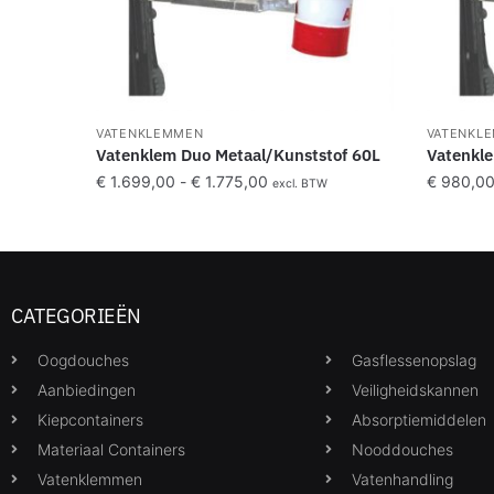
VATENKLEMMEN
VATENKL
Vatenklem Duo Metaal/Kunststof 60L
Vatenkle
€
1.699,00
-
€
1.775,00
€
980,0
excl. BTW
CATEGORIEËN
Oogdouches
Gasflessenopslag
Aanbiedingen
Veiligheidskannen
Kiepcontainers
Absorptiemiddelen
Materiaal Containers
Nooddouches
Vatenklemmen
Vatenhandling