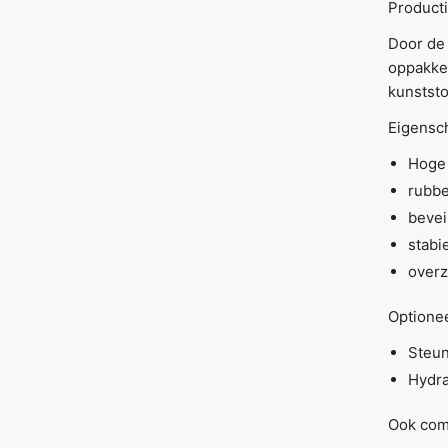
Producti
Door de 
oppakken
kunststo
Eigensc
Hoge 
rubbe
bevei
stabi
overz
Optionee
Steun
Hydra
Ook comp