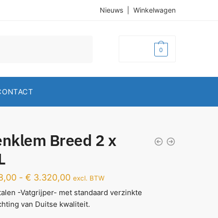
Nieuws
|
Winkelwagen
€
0,00
0
CONTACT
enklem Breed 2 x
L
8,00
-
€
3.320,00
excl. BTW
talen -Vatgrijper- met standaard verzinkte
chting van Duitse kwaliteit.