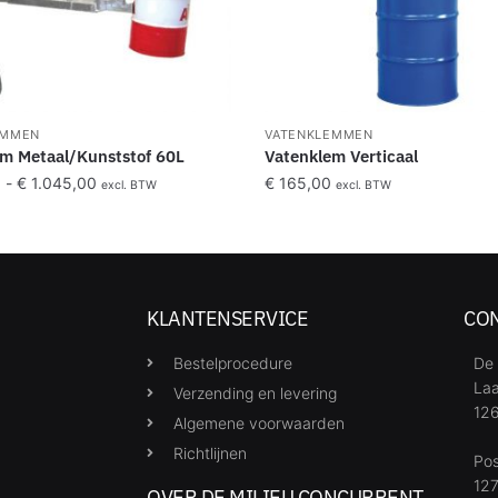
EMMEN
VATENKLEMMEN
m Metaal/Kunststof 60L
Vatenklem Verticaal
0
-
€
1.045,00
€
165,00
excl. BTW
excl. BTW
KLANTENSERVICE
CO
Bestelprocedure
De 
Laa
Verzending en levering
126
Algemene voorwaarden
Richtlijnen
Po
127
OVER DE MILIEU CONCURRENT