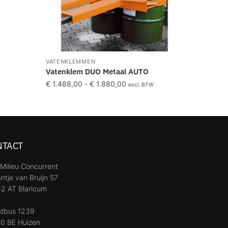
VATENKLEMMEN
Vatenklem DUO Metaal AUTO
€
1.488,00
-
€
1.880,00
excl. BTW
NTACT
Milieu Concurrent
ntje van Bruijn 57
2 AT Blaricum
stbus 1239
0 BE Huizen