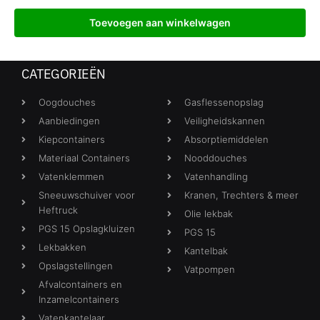
Toevoegen aan winkelwagen
CATEGORIEËN
Oogdouches
Gasflessenopslag
Aanbiedingen
Veiligheidskannen
Kiepcontainers
Absorptiemiddelen
Materiaal Containers
Nooddouches
Vatenklemmen
Vatenhandling
Sneeuwschuiver voor
Kranen, Trechters & meer
Heftruck
Olie lekbak
PGS 15 Opslagkluizen
PGS 15
Lekbakken
Kantelbak
Opslagstellingen
Vatpompen
Afvalcontainers en
Inzamelcontainers
Vatenkantelaar