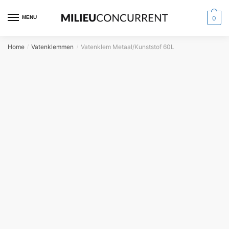
MENU
0
Home
Vatenklemmen
Vatenklem Metaal/Kunststof 60L
/
/