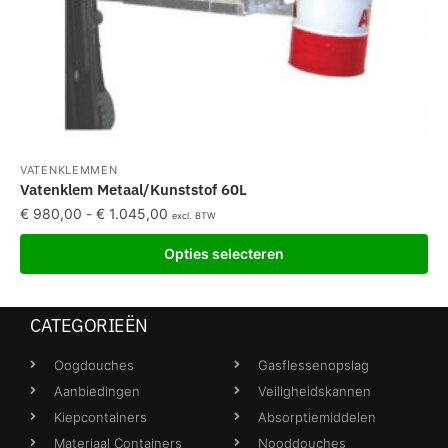
VATENKLEMMEN
Vatenklem Metaal/Kunststof 60L
€
980,00
-
€
1.045,00
excl. BTW
Opties selecteren
CATEGORIEËN
Oogdouches
Gasflessenopslag
Aanbiedingen
Veiligheidskannen
Kiepcontainers
Absorptiemiddelen
Materiaal Containers
Nooddouches