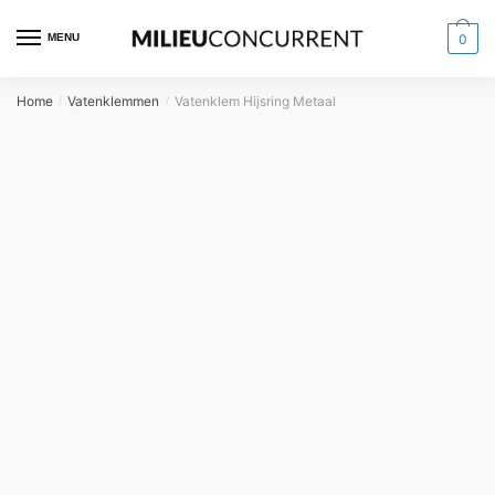
MENU
0
Home
Vatenklemmen
Vatenklem Hijsring Metaal
/
/