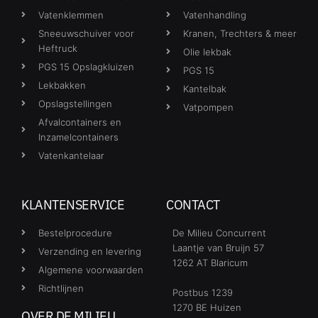
Vatenklemmen
Vatenhandling
Sneeuwschuiver voor
Kranen, Trechters & meer
Heftruck
Olie lekbak
PGS 15 Opslagkluizen
PGS 15
Lekbakken
Kantelbak
Opslagstellingen
Vatpompen
Afvalcontainers en
Inzamelcontainers
Vatenkantelaar
KLANTENSERVICE
CONTACT
Bestelprocedure
De Milieu Concurrent
Laantje van Bruijn 57
Verzending en levering
1262 AT Blaricum
Algemene voorwaarden
Richtlijnen
Postbus 1239
1270 BE Huizen
OVER DE MILIEU