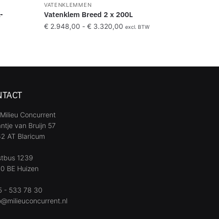
VATENKLEMMEN
-
Vatenklem Breed 2 x 200L
€
2.948,00
-
€
3.320,00
excl. BTW
NTACT
Milieu Concurrent
ntje van Bruijn 57
2 AT Blaricum
stbus 1239
0 BE Huizen
 - 533 78 30
o@milieuconcurrent.nl