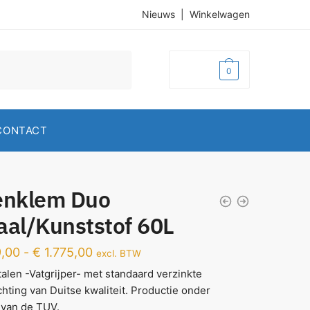
Nieuws
|
Winkelwagen
€
0,00
0
CONTACT
enklem Duo
aal/Kunststof 60L
,00
-
€
1.775,00
excl. BTW
talen -Vatgrijper- met standaard verzinkte
ichting van Duitse kwaliteit. Productie onder
 van de TUV.