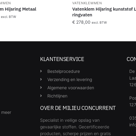
EMMEN
VATENKLEMMEN
m Hijsring Metaal
Vatenklem Hijsring kunststof L
ringvaten
excl. BTW
€
278,00
excl. BTW
KLANTENSERVICE
CO
Bestelprocedure
De 
Laa
Verzending en levering
126
Algemene voorwaarden
Richtlijnen
Po
127
OVER DE MILIEU CONCURRENT
& meer
035
Specialist in veilige opslag van
inf
gevaarlijke stoffen. Gecertificeerde
producten, scherpe prijzen en gratis