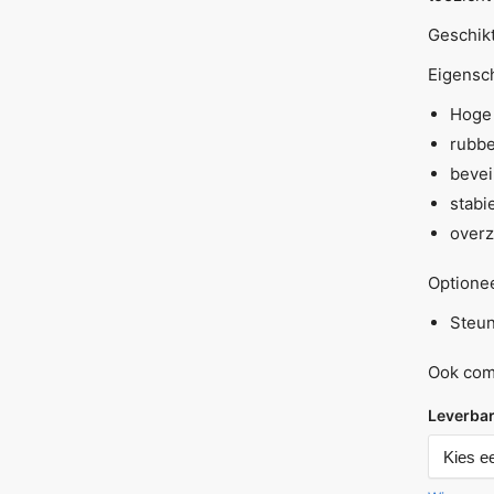
Geschikt
Eigensc
Hoge 
rubbe
bevei
stabi
overz
Optionee
Steun
Ook comp
Leverbar