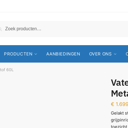
Zoeken
PRODUCTEN
AANBIEDINGEN
OVER ONS
tof 60L
Vat
Met
€
1.699
Gelakt s
grijpinr
toezicht