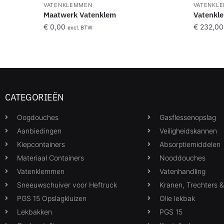
VATENKLEMMEN
VATENKL
Maatwerk Vatenklem
Vatenkle
€
0,00
€
232,00
excl. BTW
CATEGORIEËN
Oogdouches
Gasflessenopslag
Aanbiedingen
Veiligheidskannen
Kiepcontainers
Absorptiemiddelen
Materiaal Containers
Nooddouches
Vatenklemmen
Vatenhandling
Sneeuwschuiver voor Heftruck
Kranen, Trechters 
PGS 15 Opslagkluizen
Olie lekbak
Lekbakken
PGS 15