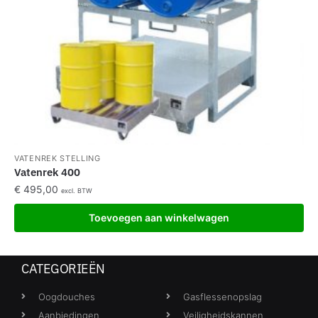
VATENREK STELLING
Vatenrek 400
€
495,00
excl. BTW
Toevoegen aan winkelwagen
CATEGORIEËN
Oogdouches
Gasflessenopslag
Aanbiedingen
Veiligheidskannen