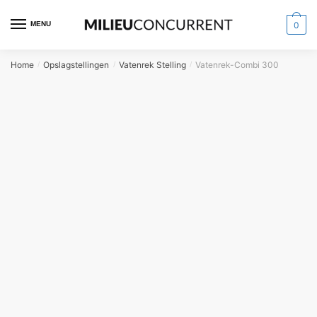
MENU
0
Home
Opslagstellingen
Vatenrek Stelling
Vatenrek-Combi 300
/
/
/