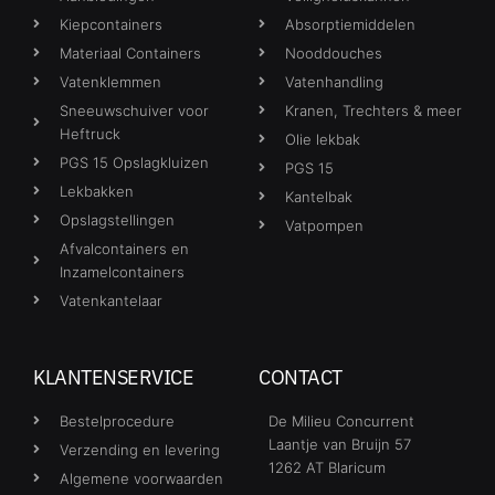
Kiepcontainers
Absorptiemiddelen
Materiaal Containers
Nooddouches
Vatenklemmen
Vatenhandling
Sneeuwschuiver voor
Kranen, Trechters & meer
Heftruck
Olie lekbak
PGS 15 Opslagkluizen
PGS 15
Lekbakken
Kantelbak
Opslagstellingen
Vatpompen
Afvalcontainers en
Inzamelcontainers
Vatenkantelaar
KLANTENSERVICE
CONTACT
Bestelprocedure
De Milieu Concurrent
Laantje van Bruijn 57
Verzending en levering
1262 AT Blaricum
Algemene voorwaarden