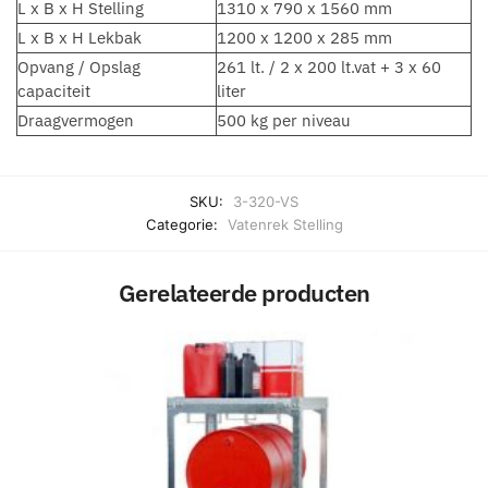
L x B x H Stelling
1310 x 790 x 1560 mm
L x B x H Lekbak
1200 x 1200 x 285 mm
Opvang / Opslag
261 lt. / 2 x 200 lt.vat + 3 x 60
capaciteit
liter
Draagvermogen
500 kg per niveau
SKU:
3-320-VS
Categorie:
Vatenrek Stelling
Gerelateerde producten