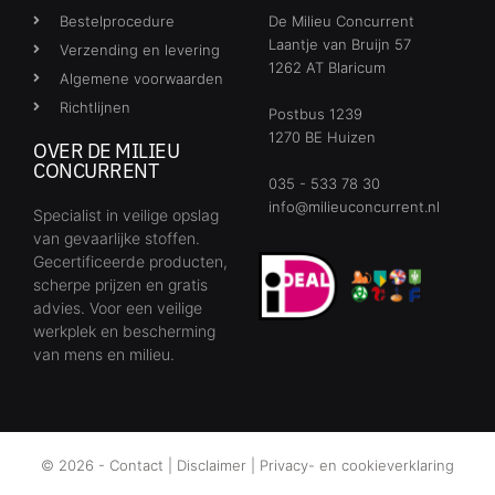
Bestelprocedure
De Milieu Concurrent
Laantje van Bruijn 57
Verzending en levering
1262 AT Blaricum
Algemene voorwaarden
Richtlijnen
Postbus 1239
1270 BE Huizen
OVER DE MILIEU
CONCURRENT
035 - 533 78 30
info@milieuconcurrent.nl
Specialist in veilige opslag
van gevaarlijke stoffen.
Gecertificeerde producten,
scherpe prijzen en gratis
advies. Voor een veilige
werkplek en bescherming
van mens en milieu.
© 2026 -
Contact
|
Disclaimer
|
Privacy- en cookieverklaring