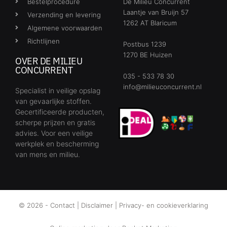
Bestelprocedure
De Milieu Concurrent
Laantje van Bruijn 57
Verzending en levering
1262 AT Blaricum
Algemene voorwaarden
Richtlijnen
Postbus 1239
1270 BE Huizen
OVER DE MILIEU
CONCURRENT
035 - 533 78 30
info@milieuconcurrent.nl
Specialist in veilige opslag
van gevaarlijke stoffen.
Gecertificeerde producten,
scherpe prijzen en gratis
advies. Voor een veilige
werkplek en bescherming
van mens en milieu.
© 2026 -
Contact
|
Disclaimer
|
Privacy- en cookieverklaring