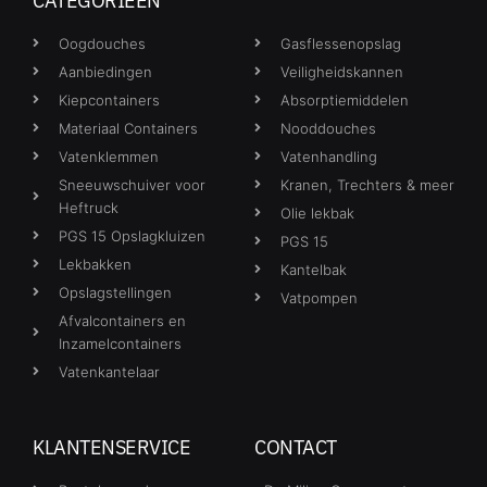
CATEGORIEËN
Oogdouches
Gasflessenopslag
Aanbiedingen
Veiligheidskannen
Kiepcontainers
Absorptiemiddelen
Materiaal Containers
Nooddouches
Vatenklemmen
Vatenhandling
Sneeuwschuiver voor
Kranen, Trechters & meer
Heftruck
Olie lekbak
PGS 15 Opslagkluizen
PGS 15
Lekbakken
Kantelbak
Opslagstellingen
Vatpompen
Afvalcontainers en
Inzamelcontainers
Vatenkantelaar
KLANTENSERVICE
CONTACT