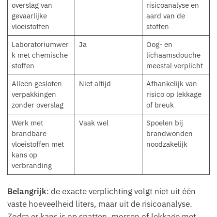
overslag van
risicoanalyse en
gevaarlijke
aard van de
vloeistoffen
stoffen
Laboratoriumwer
Ja
Oog- en
k met chemische
lichaamsdouche
stoffen
meestal verplicht
Alleen gesloten
Niet altijd
Afhankelijk van
verpakkingen
risico op lekkage
zonder overslag
of breuk
Werk met
Vaak wel
Spoelen bij
brandbare
brandwonden
vloeistoffen met
noodzakelijk
kans op
verbranding
Belangrijk
: de exacte verplichting volgt niet uit één
vaste hoeveelheid liters, maar uit de risicoanalyse.
Zodra er kans is op spatten, morsen of lekkage met