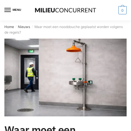
MENU
0
Home
Nieuws
Waar moet een nooddouche geplaatst worden volgens
/
/
de regels?
Waar moet een