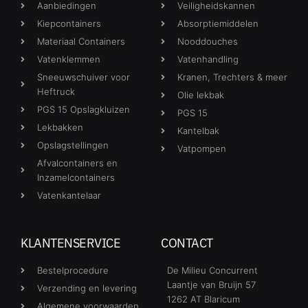
Aanbiedingen
Veiligheidskannen
Kiepcontainers
Absorptiemiddelen
Materiaal Containers
Nooddouches
Vatenklemmen
Vatenhandling
Sneeuwschuiver voor
Kranen, Trechters & meer
Heftruck
Olie lekbak
PGS 15 Opslagkluizen
PGS 15
Lekbakken
Kantelbak
Opslagstellingen
Vatpompen
Afvalcontainers en
Inzamelcontainers
Vatenkantelaar
KLANTENSERVICE
CONTACT
Bestelprocedure
De Milieu Concurrent
Laantje van Bruijn 57
Verzending en levering
1262 AT Blaricum
Algemene voorwaarden