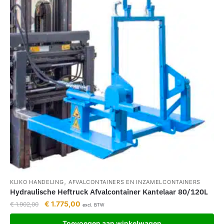
,
KLIKO HANDELING
AFVALCONTAINERS EN INZAMELCONTAINERS
Hydraulische Heftruck Afvalcontainer Kantelaar 80/120L
€
1.775,00
€
1.902,00
excl. BTW
Toevoegen aan winkelwagen