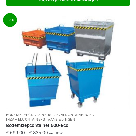
-13%
,
BODEMKLEPCONTAINERS
AFVALCONTAINERS EN
,
INZAMELCONTAINERS
AANBIEDINGEN
Bodemklepcontainer 500-Eco
€
699,00
-
€
835,00
excl. BTW