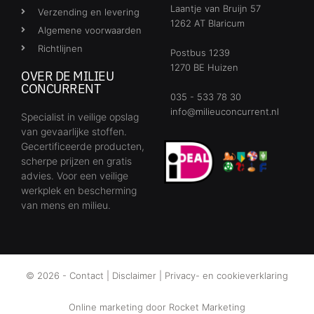
Laantje van Bruijn 57
Verzending en levering
1262 AT Blaricum
Algemene voorwaarden
Richtlijnen
Postbus 1239
1270 BE Huizen
OVER DE MILIEU
CONCURRENT
035 - 533 78 30
info@milieuconcurrent.nl
Specialist in veilige opslag
van gevaarlijke stoffen.
Gecertificeerde producten,
scherpe prijzen en gratis
advies. Voor een veilige
werkplek en bescherming
van mens en milieu.
© 2026 -
Contact
|
Disclaimer
|
Privacy- en cookieverklaring
Online marketing door
Rocket Marketing