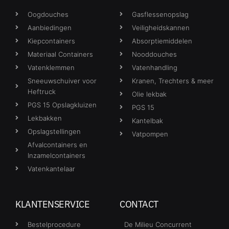
Oogdouches
Gasflessenopslag
Aanbiedingen
Veiligheidskannen
Kiepcontainers
Absorptiemiddelen
Materiaal Containers
Nooddouches
Vatenklemmen
Vatenhandling
Sneeuwschuiver voor
Kranen, Trechters & meer
Heftruck
Olie lekbak
PGS 15 Opslagkluizen
PGS 15
Lekbakken
Kantelbak
Opslagstellingen
Vatpompen
Afvalcontainers en
Inzamelcontainers
Vatenkantelaar
KLANTENSERVICE
CONTACT
Bestelprocedure
De Milieu Concurrent