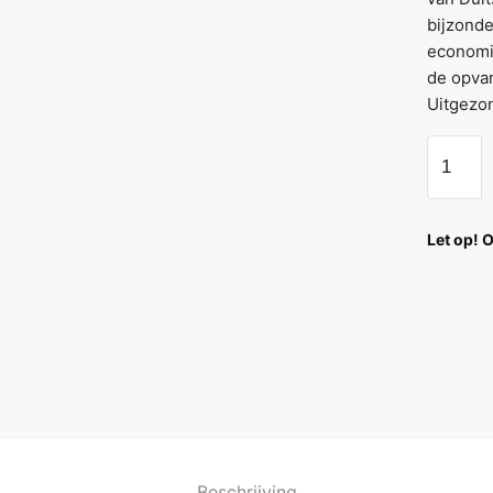
bijzonde
economi
de opvan
Uitgezon
Let op! 
Beschrijving