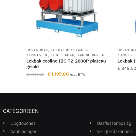
,
OPVANGBAK
LEKBAK IBC STAAL &
OPVANGB
,
,
KUNSTSTOF
OLIE LEKBAK
AANBIEDINGEN
KUNSTST
Lekbak ecoline IBC T2-2000P plateau
Lekbak I
gelakt
€
849,0
€
1.195,00
€
1.310,00
excl. BTW
CATEGORIEËN
Oogdouches
Gasflessenopslag
Aanbiedingen
Veiligheidskannen