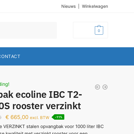
Nieuws
|
Winkelwagen
€
0,00
0
CONTACT
ing!
bak ecoline IBC T2-
S rooster verzinkt
€
665,00
0
excl. BTW
-11%
e VERZINKT stalen opvangbak voor 1000 liter IBC
se kwaliteit met verzinkt rooster voor een