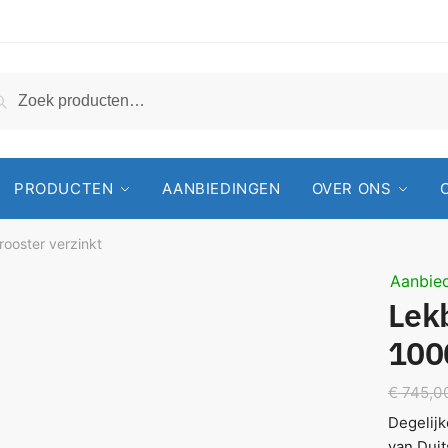
Zoeken
PRODUCTEN
AANBIEDINGEN
OVER ONS
ooster verzinkt
Aanbied
Lek
1000
€
745,0
Degelijk
van Duit