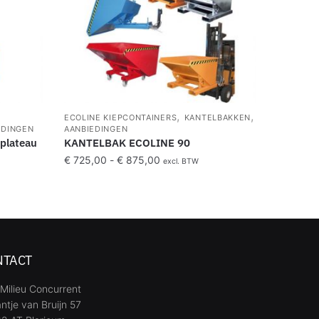
,
,
ECOLINE KIEPCONTAINERS
KANTELBAKKEN
EDINGEN
AANBIEDINGEN
plateau
KANTELBAK ECOLINE 90
€
725,00
-
€
875,00
excl. BTW
NTACT
Milieu Concurrent
ntje van Bruijn 57