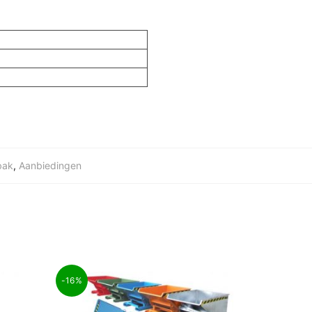
bak
,
Aanbiedingen
-16%