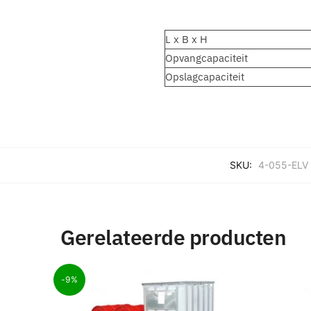
L x B x H
Opvangcapaciteit
Opslagcapaciteit
SKU:
4-055-ELV
Gerelateerde producten
-9%