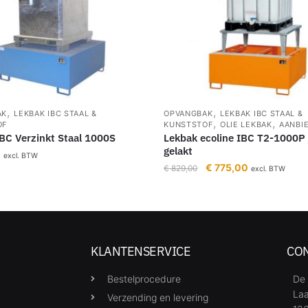
,
,
AK
LEKBAK IBC STAAL &
OPVANGBAK
LEKBAK IBC STAAL &
,
,
OF
KUNSTSTOF
OLIE LEKBAK
AANBI
BC Verzinkt Staal 1000S
Lekbak ecoline IBC T2-1000P 
gelakt
0
excl. BTW
€
775,00
€
829,00
excl. BTW
KLANTENSERVICE
CO
Bestelprocedure
De 
Laa
Verzending en levering