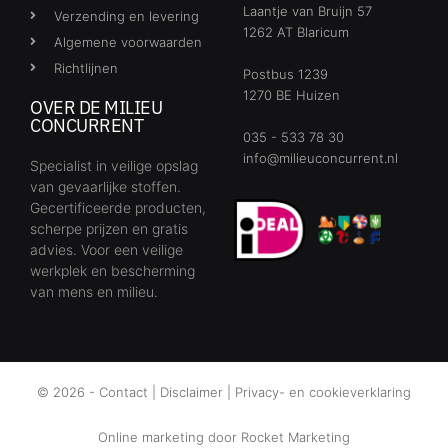
Laantje van Bruijn 57
Verzending en levering
1262 AT Blaricum
Algemene voorwaarden
Richtlijnen
Postbus 1239
1270 BE Huizen
OVER DE MILIEU
CONCURRENT
035 - 533 78 30
info@milieuconcurrent.nl
Specialist in veilige opslag
van gevaarlijke stoffen.
Gecertificeerde producten,
scherpe prijzen en gratis
advies. Voor een veilige
werkplek en bescherming
van mens en milieu.
© 2026 -
Contact
|
Disclaimer
|
Privacy- en cookieverklaring
Online marketing door
Rocket Marketing