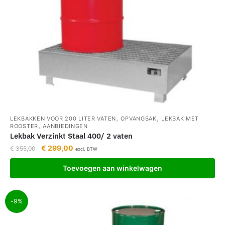
,
,
LEKBAKKEN VOOR 200 LITER VATEN
OPVANGBAK
LEKBAK MET
,
ROOSTER
AANBIEDINGEN
Lekbak Verzinkt Staal 400/ 2 vaten
€
299,00
€
355,00
excl. BTW
Toevoegen aan winkelwagen
-9%