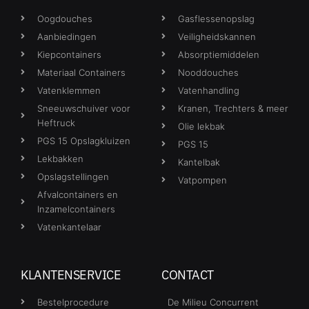
Oogdouches
Gasflessenopslag
Aanbiedingen
Veiligheidskannen
Kiepcontainers
Absorptiemiddelen
Materiaal Containers
Nooddouches
Vatenklemmen
Vatenhandling
Sneeuwschuiver voor
Kranen, Trechters & meer
Heftruck
Olie lekbak
PGS 15 Opslagkluizen
PGS 15
Lekbakken
Kantelbak
Opslagstellingen
Vatpompen
Afvalcontainers en
Inzamelcontainers
Vatenkantelaar
KLANTENSERVICE
CONTACT
Bestelprocedure
De Milieu Concurrent