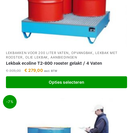
,
,
LEKBAKKEN VOOR 200 LITER VATEN
OPVANGBAK
LEKBAK MET
,
,
ROOSTER
OLIE LEKBAK
AANBIEDINGEN
Lekbak ecoline T2-800 rooster gelakt / 4 Vaten
€
279,00
€
305,00
excl. BTW
Opties selecteren
-7%