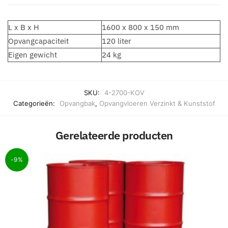
L x B x H
1600 x 800 x 150 mm
Opvangcapaciteit
120 liter
Eigen gewicht
24 kg
SKU:
4-2700-KOV
Categorieën:
Opvangbak
,
Opvangvloeren Verzinkt & Kunststof
Gerelateerde producten
-9%