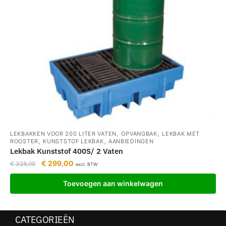
,
,
LEKBAKKEN VOOR 200 LITER VATEN
OPVANGBAK
LEKBAK MET
,
,
ROOSTER
KUNSTSTOF LEKBAK
AANBIEDINGEN
Lekbak Kunststof 400S/ 2 Vaten
€
299,00
€
328,00
excl. BTW
Toevoegen aan winkelwagen
CATEGORIEËN