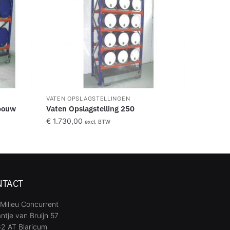
VATEN OPSLAGSTELLINGEN
nbouw
Vaten Opslagstelling 250
€
1.730,00
excl. BTW
NTACT
Milieu Concurrent
ntje van Bruijn 57
2 AT Blaricum