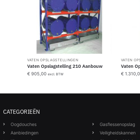
VATEN OPSLAGSTELLINGEN
VATEN OP
Vaten Opslagstelling 210 Aanbouw
Vaten Op
€
905,00
€
1.310,
excl. BTW
CATEGORIEËN
Oogdouches
Gasflessenopslag
Aanbiedingen
Veiligheidskannen