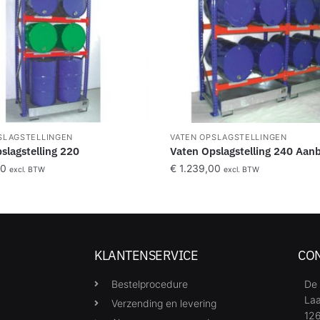
SLAGSTELLINGEN
VATEN OPSLAGSTELLINGEN
slagstelling 220
Vaten Opslagstelling 240 Aa
00
€
1.239,00
excl. BTW
excl. BTW
KLANTENSERVICE
CO
Bestelprocedure
De 
Laa
Verzending en levering
126