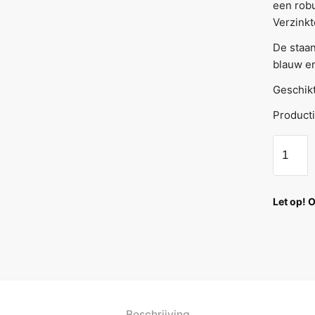
een robu
Verzinkt
De staa
blauw en
Geschikt
Producti
Let op! 
Beschrijving