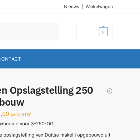
Nieuws
|
Winkelwagen
€
0,00
0
CONTACT
n Opslagstelling 250
bouw
,00
excl. BTW
module voor 3-250-OG.
e opslagstelling van Duitse makelij opgebouwd uit