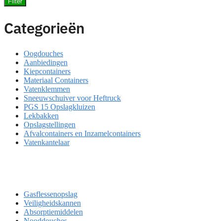
Filter
Categorieën
Oogdouches
Aanbiedingen
Kiepcontainers
Materiaal Containers
Vatenklemmen
Sneeuwschuiver voor Heftruck
PGS 15 Opslagkluizen
Lekbakken
Opslagstellingen
Afvalcontainers en Inzamelcontainers
Vatenkantelaar
Gasflessenopslag
Veiligheidskannen
Absorptiemiddelen
Nooddouches