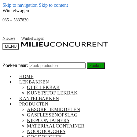
Skip to navigation
Skip to content
Winkelwagen
035 – 5337830
Nieuws
|
Winkelwagen
MENU
Zoeken naar:
Zoeken naar:
Zoeken
Zoeken
€
0,00
HOME
0
LEKBAKKEN
OLIE LEKBAK
KUNSTSTOF LEKBAK
KANTELBAKKEN
PRODUCTEN
ABSORPTIEMIDDELEN
GASFLESSENOPSLAG
KIEPCONTAINERS
MATERIAALCONTAINER
NOODDOUCHES
OOGDOUCHES