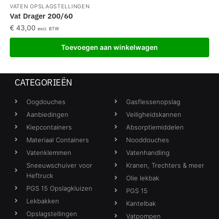
VATEN OPSLAGSTELLINGEN
Vat Drager 200/60
€
43,00
excl. BTW
Toevoegen aan winkelwagen
CATEGORIEËN
Oogdouches
Gasflessenopslag
Aanbiedingen
Veiligheidskannen
Kiepcontainers
Absorptiemiddelen
Materiaal Containers
Nooddouches
Vatenklemmen
Vatenhandling
Sneeuwschuiver voor
Kranen, Trechters & meer
Heftruck
Olie lekbak
PGS 15 Opslagkluizen
PGS 15
Lekbakken
Kantelbak
Opslagstellingen
Vatpompen