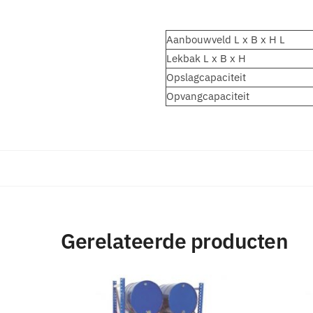
Aanbouwveld L x B x H L
Lekbak L x B x H
Opslagcapaciteit
Opvangcapaciteit
Gerelateerde producten