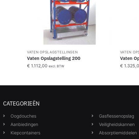
VATEN OPSLAGSTELLINGEN
VATEN OP
Vaten Opslagstelling 200
Vaten Op
€
1.112,00
€
1.325,
excl. BTW
CATEGORIEËN
Oogdouches
Gasflessenopslag
Aanbiedingen
Veiligheidskannen
Kiepcontainers
Absorptiemiddelen