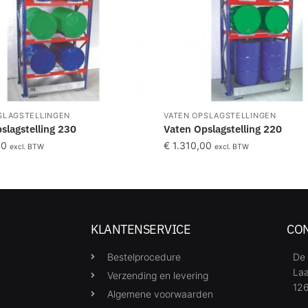
SLAGSTELLINGEN
VATEN OPSLAGSTELLINGEN
slagstelling 230
Vaten Opslagstelling 220
00
€
1.310,00
excl. BTW
excl. BTW
KLANTENSERVICE
CO
Bestelprocedure
De 
Laa
Verzending en levering
126
Algemene voorwaarden