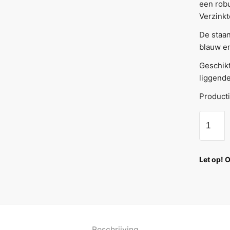
een robu
Verzinkt
De staa
blauw en
Geschikt
liggende
Producti
Let op! 
Beschrijving