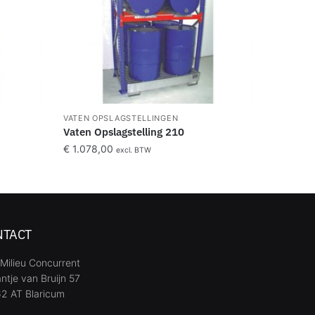
VATEN OPSLAGSTELLINGEN
Vaten Opslagstelling 210
€
1.078,00
excl. BTW
NTACT
Milieu Concurrent
ntje van Bruijn 57
2 AT Blaricum