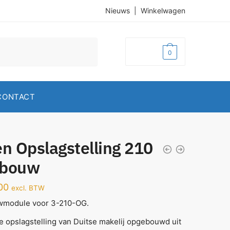
Nieuws
|
Winkelwagen
€
0,00
0
CONTACT
n Opslagstelling 210
bouw
00
excl. BTW
module voor 3-210-OG.
e opslagstelling van Duitse makelij opgebouwd uit