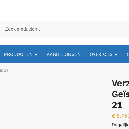
Zoeken
PRODUCTEN
AANBIEDINGEN
OVER ONS
is 21
Verz
Geï
21
€
8.75
Degelijk