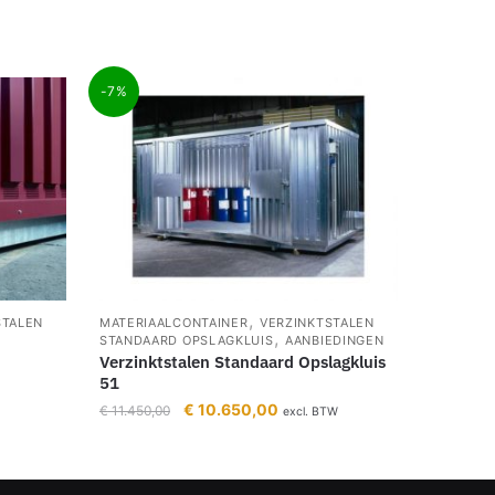
-7%
,
STALEN
MATERIAALCONTAINER
VERZINKTSTALEN
,
STANDAARD OPSLAGKLUIS
AANBIEDINGEN
Verzinktstalen Standaard Opslagkluis
51
€
10.650,00
€
11.450,00
excl. BTW