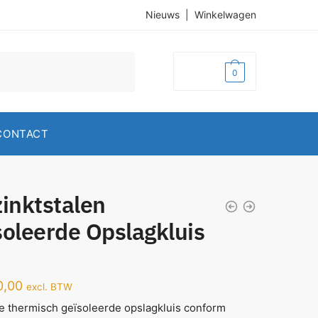
Nieuws
|
Winkelwagen
€
0,00
0
CONTACT
inktstalen
soleerde Opslagkluis
0,00
excl. BTW
e thermisch geïsoleerde opslagkluis conform