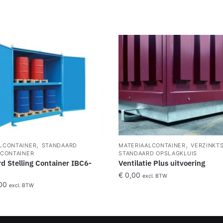
,
,
LCONTAINER
STANDAARD
MATERIAALCONTAINER
VERZINKT
 CONTAINER
STANDAARD OPSLAGKLUIS
d Stelling Container IBC6-
Ventilatie Plus uitvoering
€
0,00
excl. BTW
00
excl. BTW