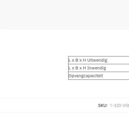
L x B x H Uitwendig
L x B x H Inwendig
Opvangcapaciteit
SKU:
1-320-VG