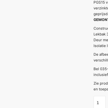
PGS15 v
verzinkt
geprijsd
GEMONT
Construc
Lekbak 3
Deur met
Isolati
De afbe
verschil
Bel 035
inclusie
Zie prod
en toepa