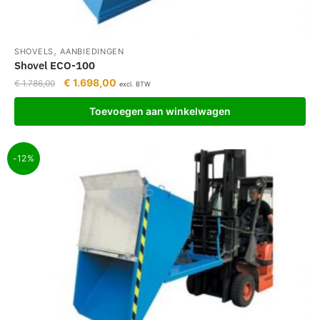
,
SHOVELS
AANBIEDINGEN
Shovel ECO-100
€
1.698,00
€
1.786,00
excl. BTW
Toevoegen aan winkelwagen
-12%