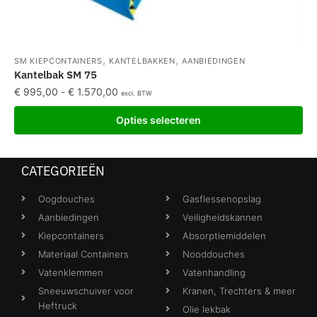
,
,
SM KIEPCONTAINERS
KANTELBAKKEN
AANBIEDINGEN
Kantelbak SM 75
€
995,00
-
€
1.570,00
excl. BTW
Opties selecteren
CATEGORIEËN
Oogdouches
Gasflessenopslag
Aanbiedingen
Veiligheidskannen
Kiepcontainers
Absorptiemiddelen
Materiaal Containers
Nooddouches
Vatenklemmen
Vatenhandling
Sneeuwschuiver voor
Kranen, Trechters & meer
Heftruck
Olie lekbak