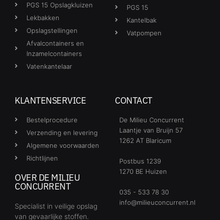
PGS 15 Opslagkluizen
PGS 15
Lekbakken
Kantelbak
Opslagstellingen
Vatpompen
Afvalcontainers en
Inzamelcontainers
Vatenkantelaar
KLANTENSERVICE
CONTACT
Bestelprocedure
De Milieu Concurrent
Laantje van Bruijn 57
Verzending en levering
1262 AT Blaricum
Algemene voorwaarden
Richtlijnen
Postbus 1239
1270 BE Huizen
OVER DE MILIEU
CONCURRENT
035 - 533 78 30
info@milieuconcurrent.nl
Specialist in veilige opslag
van gevaarlijke stoffen.