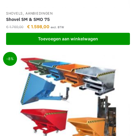
,
SHOVELS
AANBIEDINGEN
Shovel SM & SMO 75
€
1.598,00
€
1.769,00
excl. BTW
Toevoegen aan winkelwagen
-8%