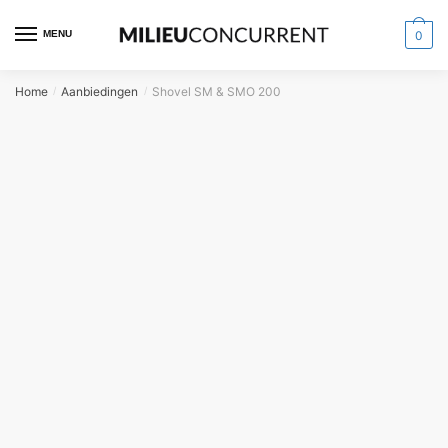
MENU
0
Home
Aanbiedingen
Shovel SM & SMO 200
/
/